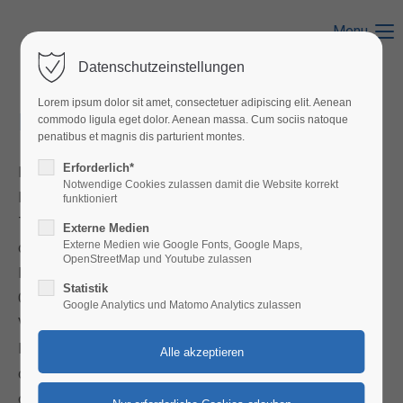
Menu
Login
Datenschutzeinstellungen
Benutzername
Lorem ipsum dolor sit amet, consectetuer adipiscing elit. Aenean
Membran-Elektroden-Einheit
commodo ligula eget dolor. Aenean massa. Cum sociis natoque
penatibus et magnis dis parturient montes.
Passwort
Erforderlich*
Die Membran-Elektroden-Einheit (MEA) ist das
Notwendige Cookies zulassen damit die Website korrekt
Kernelement jeder Brennstoffzelle und ermöglicht den
funktioniert
Transport der Protonen von der Anode zur Kathode durch
Externe Medien
Externe Medien wie Google Fonts, Google Maps,
die Membran. Sie besteht aus
OpenStreetMap und Youtube zulassen
Anmelden
Protonenaustauschmembran (PEM), Katalysatorschicht,
Statistik
Gasdiffusionsschicht (GDL) und Unterdichtung. Die
Register
|
Lost your password?
Google Analytics und Matomo Analytics zulassen
Verwendung leistungsstarker, chemisch stabiler
Support
Materialien ist entscheidend, um die Wirtschaftlichkeit
der Brennstoffzelle zu verbessern und die Lebensdauer
Lorem ipsum dolor sit amet:
der MEA zu optimieren.