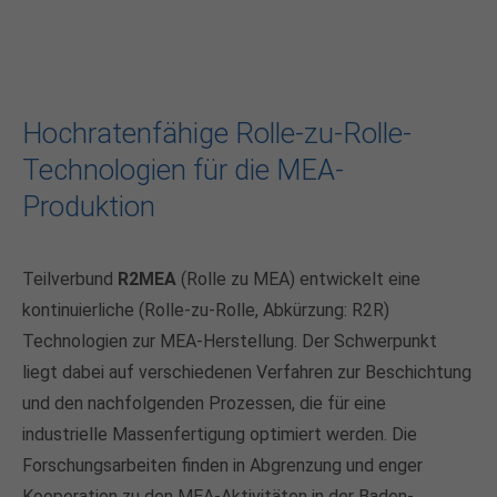
info@yourdomain.com
About us
Lorem ipsum dolor sit amet, consectetuer
Hochratenfähige Rolle-zu-Rolle-
adipiscing elit.
Technologien für die MEA-
Aenean commodo ligula eget dolor. Aenean massa.
Produktion
Cum sociis natoque penatibus et magnis dis
parturient montes, nascetur ridiculus mus. Donec
quam felis, ultricies nec.
Teilverbund
R2MEA
(Rolle zu MEA) entwickelt eine
kontinuierliche (Rolle-zu-Rolle, Abkürzung: R2R)
Technologien zur MEA-Herstellung. Der Schwerpunkt
liegt dabei auf verschiedenen Verfahren zur Beschichtung
und den nachfolgenden Prozessen, die für eine
industrielle Massenfertigung optimiert werden. Die
Forschungsarbeiten finden in Abgrenzung und enger
Kooperation zu den MEA-Aktivitäten in der Baden-